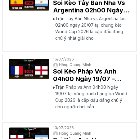
Soi Kèo Tây Ban Nha Vs
Argentina 02h00 Ngày
20/07 – Chung Kết World
Trận Tây Ban Nha vs Argentina lúc
Cup 2026
02h00 ngày 20/07 tại chung kết
World Cup 2026 là cặp đấu đáng
chú ý nhất giải cho...
16/07/2026
Hồng Quang Minh
Soi Kèo Pháp Vs Anh
04h00 Ngày 19/07 –
Tranh Hạng Ba World
Trận Pháp vs Anh 04h00 Ngày
Cup 2026
19/07 tại vòng tranh hạng ba World
Cup 2026 là cặp đấu đáng chú ý
cho người chơi cần...
13/07/2026
Hồng Quang Minh