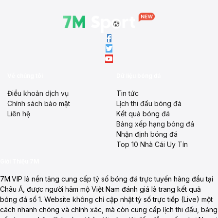
Về chúng tôi
Dữ liệu bóng đá
Điều khoản dịch vụ
Tin tức
Chính sách bảo mật
Lịch thi đấu bóng đá
Liên hệ
Kết quả bóng đá
Bảng xếp hạng bóng đá
Nhận định bóng đá
Top 10 Nhà Cái Uy Tín
Giới Thiệu 7M
7M.VIP là nền tảng cung cấp tỷ số bóng đá trực tuyến hàng đầu tại
Châu Á, được người hâm mộ Việt Nam đánh giá là trang kết quả
bóng đá số 1. Website không chỉ cập nhật tỷ số trực tiếp (Live) một
cách nhanh chóng và chính xác, mà còn cung cấp lịch thi đấu, bảng