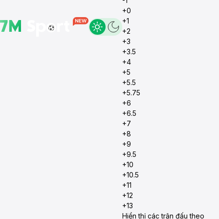
-1
+0
+1
+2
+3
+3.5
+4
+5
+5.5
+5.75
+6
+6.5
+7
+8
+9
+9.5
+10
+10.5
+11
+12
+13
Hiển thị các trận đấu theo